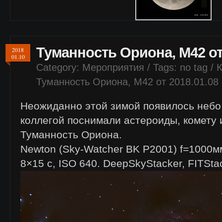
Туманность Ориона, М42 от 
2018
01.10
Category:
Мероприятия
/ Tags: no tag /
Туманность Ориона, М42 от 2018.01.08
Неожиданно этой зимой появилось небо.
коллегой поснимали астероиды, комету 
Туманность Ориона.
Newton (Sky-Watcher BK P2001) f=1000мм
8×15 с, ISO 640. DeepSkyStacker, FITSta