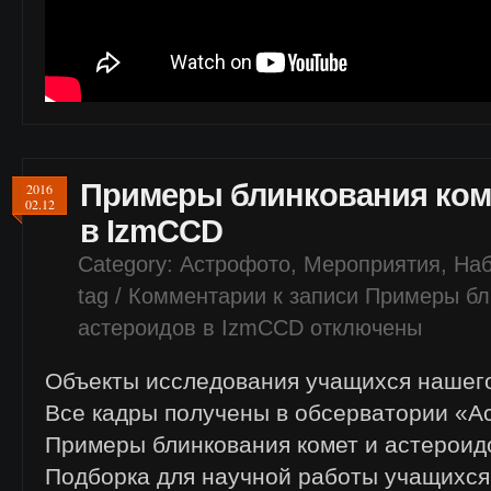
Примеры блинкования ком
2016
02.12
в IzmCCD
Category:
Астрофото
,
Мероприятия
,
На
tag /
Комментарии
к записи Примеры бл
астероидов в IzmCCD
отключены
Объекты исследования учащихся нашег
Все кадры получены в обсерватории «А
Примеры блинкования комет и астероид
Подборка для научной работы учащихся